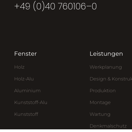
+49 (0)40 760106–0
Fenster
Leistungen
Holz
Werkplanung
Holz-Alu
Design & Konstru
Aluminium
Produktion
Kunststoff-Alu
Montage
Kunststoff
Wartung
Denkmalschutz